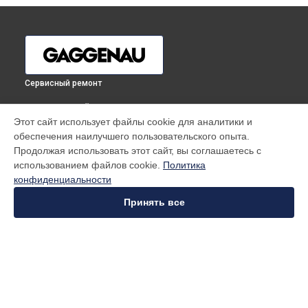
Сервисный ремонт
ВЫБЕРИ СВОЙ ГОРОД
Этот сайт использует файлы cookie для аналитики и
Прочистка дренажной системы холодильника Gaggenau в
обеспечения наилучшего пользовательского опыта.
Москве
Продолжая использовать этот сайт, вы соглашаетесь с
Прочистка дренажной системы холодильника Gaggenau в
использованием файлов cookie.
Политика
Санкт-Петербурге
конфиденциальности
Прочистка дренажной системы холодильника Gaggenau в
Краснодаре
Принять все
Прочистка дренажной системы холодильника Gaggenau в
Ростове-на-Дону
Прочистка дренажной системы холодильника Gaggenau в
Нижнем Новгороде
Прочистка дренажной системы холодильника Gaggenau в
УСТРОЙСТВА
Новосибирске
Прочистка дренажной системы холодильника Gaggenau в
Варочная панель