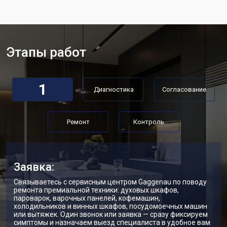
Замена мотор-компрессора
от 3650 ₽
Заказать
Замена нагревателя испарителя
от 2550 ₽
Заказать
Этапы работ
Замена нагревателя оттайки
от 2300 ₽
Заказать
Замена реле холодильника
от 2550 ₽
Заказать
Gaggenau
1
Диагностика
Согласование
Устранение утечки хладагента
от 1900 ₽
Заказать
Ремонт
Контроль
Заявка:
Связываетесь с сервисным центром Gaggenau по поводу
ремонта премиальной техники: духовых шкафов,
пароварок, варочных панелей, кофемашин,
холодильников и винных шкафов, посудомоечных машин
или вытяжек. Один звонок или заявка — сразу фиксируем
симптомы и назначаем выезд специалиста в удобное вам