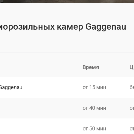
 морозильных камер Gaggenau
Время
Ц
Gaggenau
от 15 мин
б
от 40 мин
о
от 50 мин
о