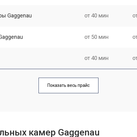
ры Gaggenau
от 40 мин
о
Gaggenau
от 50 мин
о
от 40 мин
о
от 50 мин
о
Показать весь прайс
ры
от 40 мин
о
от 80 мин
о
льных камер Gaggenau