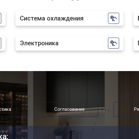
от 50 мин
о
Система охлаждения
от 60 мин
о
Электроника
от 40 мин
о
стика
Согласование
Р
ка: