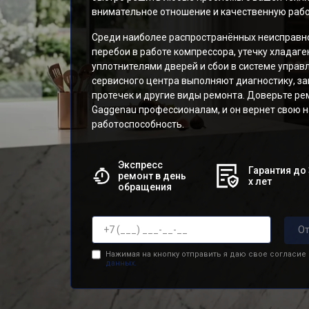
внимательное отношение и качественную рабо
Среди наиболее распространённых неисправн
перебои в работе компрессора, утечку хладаге
уплотнителями дверей и сбои в системе управ
сервисного центра выполняют диагностику, за
протечек и другие виды ремонта. Доверьте ре
Gaggenau профессионалам, и он вернет свою
работоспособность.
Экспресс
Гарантия до 
ремонт в день
х лет
обращения
От
Нажимая на кнопку отправить я даю свое согласие
данных.