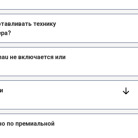
тавливать технику
ера?
nau не включается или
и
но по премиальной