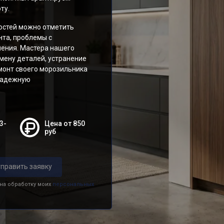
ту.
остей можно отметить
нта, проблемы с
ления. Мастера нашего
мену деталей, устранение
монт своего морозильника
 надежную
3-
Цена от 850
руб
править заявку
 на обработку моих
персональных