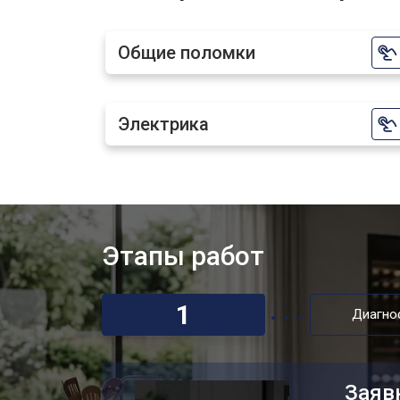
Заправка фреоном
Общие поломки
Замена шнура питания
Электрика
Ремонт вентилятора
Этапы работ
1
Диагно
Заяв