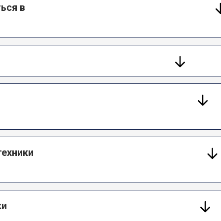
ься в
техники
ки