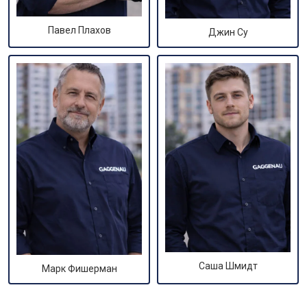
Павел Плахов
Джин Су
Саша Шмидт
Марк Фишерман