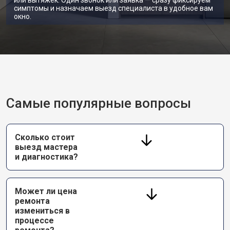
или вытяжек. Один звонок или заявка — сразу фиксируем
Замена УБЛ стиральной машины
симптомы и назначаем выезд специалиста в удобное вам
от 2100 ₽
Заказать
Gaggenau
окно.
Замена приводного ремня
от 2550 ₽
Заказать
Самые популярные вопросы
Сколько стоит
выезд мастера
и диагностика?
Может ли цена
ремонта
измениться в
процессе