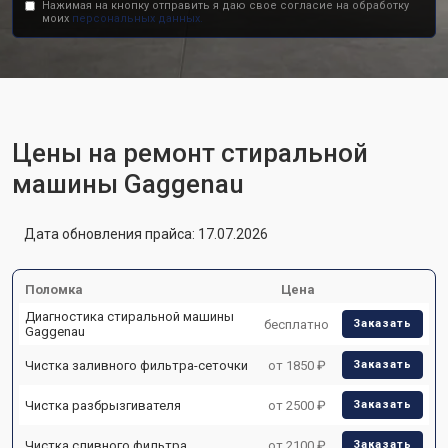
Нажимая на кнопку отправить я даю свое согласие на обработку
моих
персональных данных.
Цены на ремонт стиральной
машины Gaggenau
Дата обновления прайса: 17.07.2026
Поломка
Цена
Диагностика стиральной машины
бесплатно
Заказать
Gaggenau
Чистка заливного фильтра-сеточки
от 1850 ₽
Заказать
Чистка разбрызгивателя
от 2500 ₽
Заказать
Чистка сливного фильтра
от 2100 ₽
Заказать