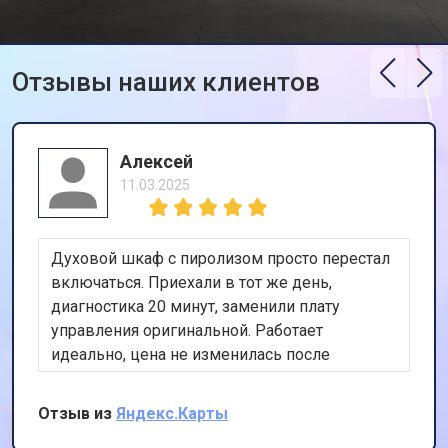
температуры
Замена ТЭН стиральной машины
от 2300 ₽
Заказать
Gaggenau
Отзывы наших клиентов
Замена блока управления
от 3600 ₽
Заказать
Замена заливного клапана
от 3250 ₽
Заказать
Замена заливного шланга
от 2150 ₽
Заказать
Алексей
11.03.2025
Замена прессостата
от 3350 ₽
Заказать
Замена сливного насоса
от 3450 ₽
Заказать
Духовой шкаф с пиролизом просто перестал
Замена сливного шланга
от 2100 ₽
Заказать
включаться. Приехали в тот же день,
диагностика 20 минут, заменили плату
Замена циркуляционного насоса
от 3800 ₽
Заказать
управления оригинальной. Работает
Замена УБЛ стиральной машины
идеально, цена не изменилась после
от 2100 ₽
Заказать
Gaggenau
осмотра. Очень доволен скоростью и
Замена приводного ремня
от 2550 ₽
Заказать
качеством.
Отзыв из
Яндекс.Карты