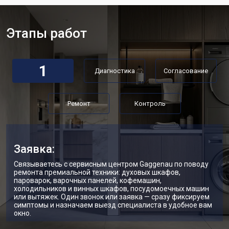
Замена нижнего противовеса
от 3450 ₽
Заказать
Этапы работ
Замена дозатора моющих средств
от 2550 ₽
Заказать
Ремонт или замена петли двери
от 2000 ₽
Заказать
1
Диагностика
Согласование
Ремонт или замена патрубка
от 3250 ₽
Заказать
Ремонт платы управления
от 2450 ₽
Заказать
(восстановление)
Ремонт
Контроль
Корпусный ремонт (замена резинок,
от 1850 ₽
Заказать
креплений, кнопок)
Замена крестовины
от 2750 ₽
Заказать
Заявка:
Замена щёток стиральной машины
от 3100 ₽
Заказать
Связываетесь с сервисным центром Gaggenau по поводу
Gaggenau
ремонта премиальной техники: духовых шкафов,
пароварок, варочных панелей, кофемашин,
Замена подшипников
от 2800 ₽
Заказать
холодильников и винных шкафов, посудомоечных машин
или вытяжек. Один звонок или заявка — сразу фиксируем
Замена мотора стиральной машины
от 3800 ₽
симптомы и назначаем выезд специалиста в удобное вам
Заказать
Gaggenau
окно.
Ремонт/замена датчика
от 2200 ₽
Заказать