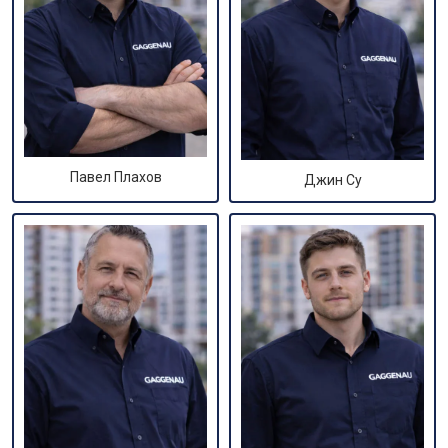
Павел Плахов
Джин Су